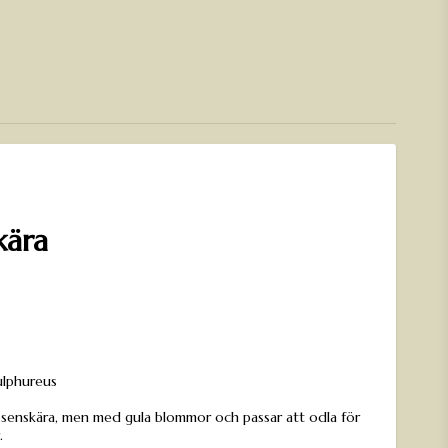
kära
n
ulphureus
rosenskära, men med gula blommor och passar att odla för
.