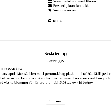
Säker betalning med Klarna
Personlig kundkontakt
Snabb leverans
DELA
Beskrivning
Art.nr: 335
CITRONSKÄRA:
mars-april, täck sådden med genomskinlig plast med lufthål. Ställ ljust o
t efter avhärdning när risken för frost är över. Kan även direktsås på fr
t vissna blommor för längre blomtid. Stöttas ev. vid behov.
Visa mer
m