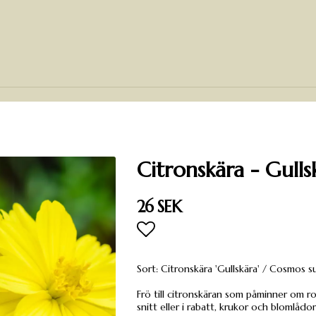
Citronskära - Gulls
26 SEK
Lägg till i favoritlista
Sort: Citronskära 'Gullskära' / Cosmos s
Frö till citronskäran som påminner om 
snitt eller i rabatt, krukor och blomlådor