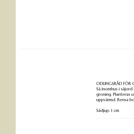
ODLINGSRÅD FÖR 
Så inomhus i såjord 
groning. Planteras u
uppvärmd. Rensa bor
Sådjup: 1 cm
Grotid: 5-15 dagar
Höjd: 20-40 cm
Radavstånd: 30 cm
Plantavstånd: 20 c