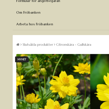
Formulär för ångerbegäran
Om Fröbanken
Arbeta hos Fröbanken
Slutsålda produkter
Citronskära - Gullskära
NYHET