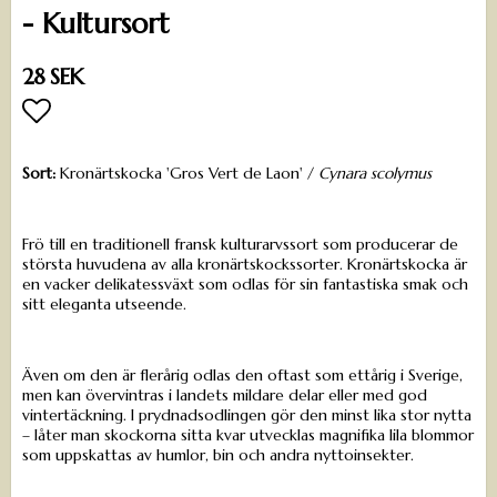
- Kultursort
28 SEK
Lägg till i favoritlistan
Sort:
Kronärtskocka 'Gros Vert de Laon' /
Cynara scolymus
Frö till en traditionell fransk kulturarvssort som producerar de
största huvudena av alla kronärtskockssorter. Kronärtskocka är
en vacker delikatessväxt som odlas för sin fantastiska smak och
sitt eleganta utseende.
Även om den är flerårig odlas den oftast som ettårig i Sverige,
men kan övervintras i landets mildare delar eller med god
vintertäckning. I prydnadsodlingen gör den minst lika stor nytta
– låter man skockorna sitta kvar utvecklas magnifika lila blommor
som uppskattas av humlor, bin och andra nyttoinsekter.