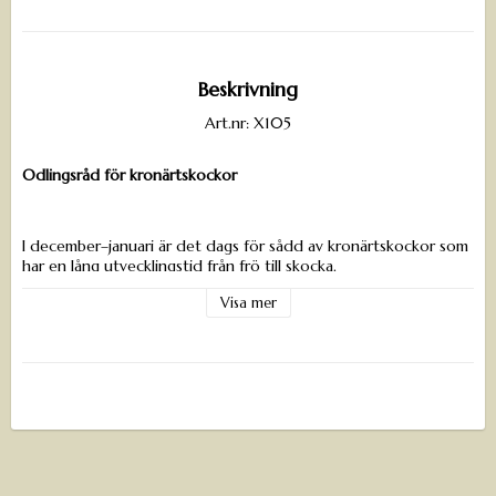
Beskrivning
Art.nr: X105
Odlingsråd för kronärtskockor
I december–januari är det dags för sådd av kronärtskockor som
har en lång utvecklingstid från frö till skocka.
Visa mer
Sådd av frö
Så här tidig sådd kräver extraljus och en plats inomhus för
plantan att växa. Så fröerna i ganska stora krukor, gärna 0,5 l
och 10 cm höga, välj en bra såjord. Så 2 cm djupt och sätt ett
frö per kruka. Fukta jorden utan att den blir dyblöt. Täck
eventuellt med plast med några lufthål så att sådden inte
torkar ut. Placera krukorna varmt, cirka 20–25 °c. Groningstiden
är ca 10 dagar. Sätt gärna belysningen på plats direkt efter