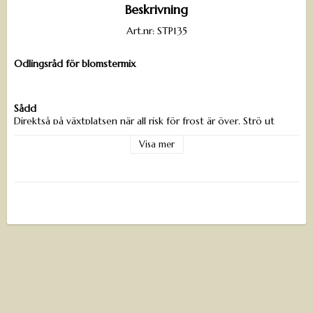
Beskrivning
Art.nr: STP135
Odlingsråd för blomster­mix
Sådd
Direktså på växtplatsen när all risk för frost är över. Strö ut
fröerna på ogräsfri jord och mylla dem lätt med en kratta eller
Visa mer
liknande. Håll jorden fuktig under groning och vattna vid torka.
Mixen blommar i omgångar under sommaren och ger en vacker,
levande blomsteräng som lockar många nyttodjur.
Läge & jord
Trivs bäst i sol och i väldränerad, näringsfattig till måttligt
näringsrik jord.
Näring & vatten
Vattna vid längre torrperioder, men undvik övervattning.
Behöver sällan extra näring.