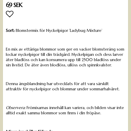
69 SEK
Lägg till i favoritlistan
Sort:
Blomstermix för Nyckelpigor ’Ladybug Mixture’
En mix av ettåriga blommor som ger en vacker blomsteräng som
lockar nyckelpigor till din trädgård. Nyckelpigan och dess larver
äter bladlöss och kan konsumera upp till 2500 bladlöss under
sin livstid. De äter även blodlöss, ullöss och spinnkvalster.
Denna ängsblandning har utvecklats för att vara särskilt
attraktiv för nyckelpigor och blommar under sommarhalvåret.
Observera:
Frömixarnas innehåll kan variera, och bilden visar inte
alltid exakt samma blommor som finns i din fröpåse.