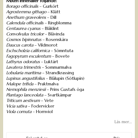
Mixen innehåller följande:
Borago officinalis
– Gurkört
Agrostemma githago
– Klätt
Anethum graveolens
– Dill
Calendula officinalis
– Ringblomma
Centaurea cyanus
– Blåklint
Convolvulus tricolor
– Blåvinda
Cosmos bipinnatus
– Rosenskära
Daucus carota
– Vildmorot
Eschscholzia californica
– Sömntuta
Fagopyrum esculentum
– Bovete
Lathyrus odoratus
– Luktärt
Lavatera trimestris
– Sommarmalva
Lobularia maritima
– Strandkrassing
Lupinus angustifolius
– Blålupin (Sötlupin)
Malope trifida
– Praktmalva
Nemophila menziesii
– Prins Gustafs öga
Plantago lanceolata
– Svartkämpar
Triticum aestivum
– Vete
Vicia sativa
– Fodervicker
Viola cornuta
– Hornviol
Läs mer...