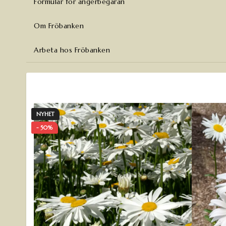
Formulär för ångerbegäran
Om Fröbanken
Arbeta hos Fröbanken
NYHET
- 50%