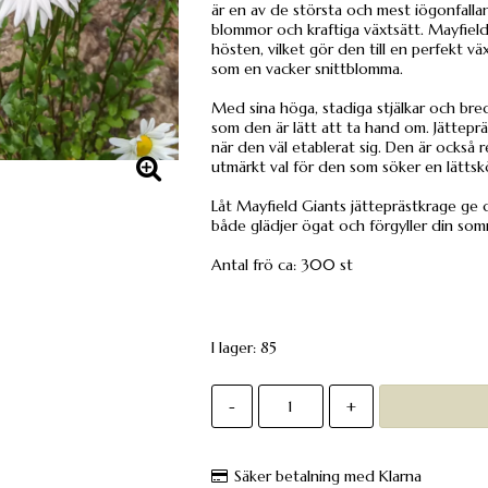
är en av de största och mest iögonfallan
blommor och kraftiga växtsätt. Mayfield
hösten, vilket gör den till en perfekt väx
som en vacker snittblomma.
Med sina höga, stadiga stjälkar och bred
som den är lätt att ta hand om. Jättepräs
när den väl etablerat sig. Den är också 
utmärkt val för den som söker en lätt
Låt Mayfield Giants jätteprästkrage ge d
både glädjer ögat och förgyller din som
Antal frö ca: 300 st
I lager: 85
-
+
Säker betalning med Klarna