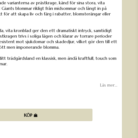
de varianterna av prästkrage, känd för sina stora, vita
 Giants blommar rikligt från midsommar och långt in på
t för att skapa liv och färg i rabatter, blomsterängar eller
a, vita kronblad ger den ett dramatiskt intryck, samtidigt
tkragen trivs i soliga lägen och klarar av torrare perioder
resistent mot sjukdomar och skadedjur, vilket gör den till ett
skött men imponerande blomma.
itt trädgårdsland en klassisk, men ändå kraftfull, touch som
mar.
Läs mer...
KÖP