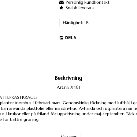
Personlig kundkontakt
Snabb leverans
Härdighet
B
DELA
Beskrivning
Art.nr: X461
JÄTTEPRÄSTKRAGE:
plantor inomhus i februari-mars. Genomskinlig täckning med lufthål i g
kan använda plastfolie eller minidrivhus. Avhärda och utplantera när risk
s i krukor eller på friland för uppdrivning under maj-september. Täck
te för bättre groning.
r
Visa mer