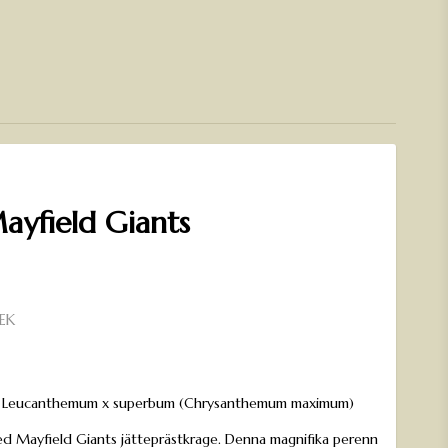
Mayfield Giants
EK
n
s' / Leucanthemum x superbum (Chrysanthemum maximum)
ed Mayfield Giants jätteprästkrage. Denna magnifika perenn