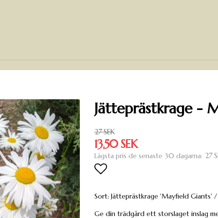
Jätteprästkrage - 
27 SEK
13,50 SEK
27 S
Lägsta pris de senaste 30 dagarna
Lägg till i favoritlista
Sort: Jätteprästkrage 'Mayfield Giant
Ge din trädgård ett storslaget inslag m