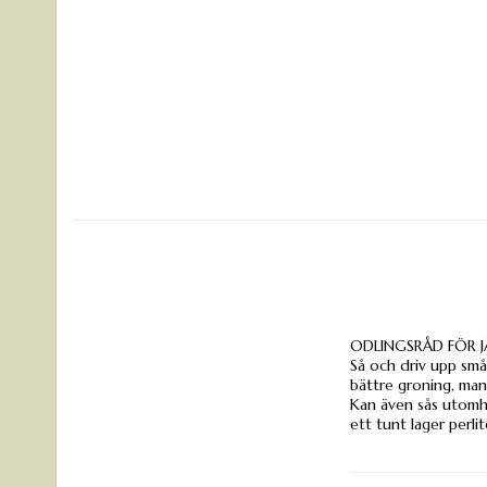
ODLINGSRÅD FÖR 
Så och driv upp små
bättre groning, man 
Kan även sås utomhu
ett tunt lager perli
Sådjup: 0,2 cm
Grotid: 10-30 daga