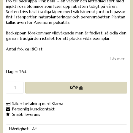
Frö till backsippa ’Pink Bells’ – en vacker och lättodlad sort med
mjukt rosa blommor som lyser upp rabatten tidigt på våren.
Sorten trivs bäst i soliga lägen med väldränerad jord och passar
fint i stenpartier, naturplanteringar och perennrabatter. Plantan
kallas även för Anemone pulsatilla.
Backsippan förekommer vildväxande men är fridlyst, så odla den
gärna i trädgården istället för att plocka vilda exemplar.
Antal frö: ca 180 st
Läs mer...
I lager: 264
KÖP
Säker betalning med Klarna
Personlig kundkontakt
Snabb leverans
Härdighet
A*