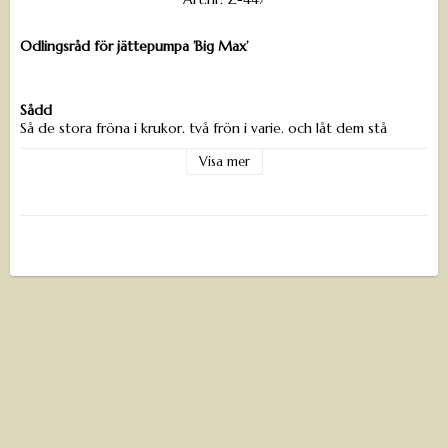
Odlingsråd för jättepumpa ’Big Max’
Sådd
Så de stora fröna i krukor, två frön i varje, och låt dem stå
varmt. Alla i det här släktet älskar värme – drivbänk och fiberduk
Visa mer
är räddningen i vårt klimat.
Läge & jord
Trivs i soligt läge med näringsrik, väldränerad jord. Det krävs
mycket näring och vatten för att plantorna ska växa snabbt och
bilda stora pumpor.
Gödsling och vattning är alltså knepet
bakom en lyckad skörd!
Näring & vatten
Tillför rikligt med kompost eller naturgödsel och vattna
regelbundet. Plantorna är hungriga och törstiga under hela
säsongen.