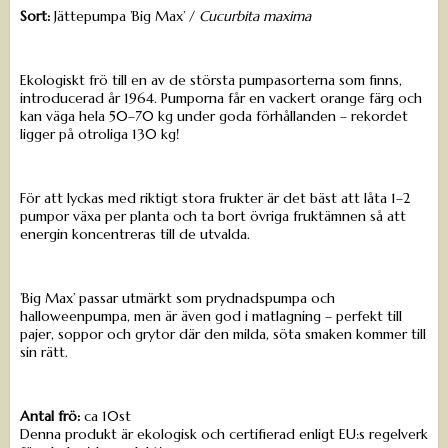
Sort:
Jättepumpa ’Big Max’ /
Cucurbita maxima
Ekologiskt frö till en av de största pumpasorterna som finns,
introducerad år 1964. Pumporna får en vackert orange färg och
kan väga hela 50–70 kg under goda förhållanden – rekordet
ligger på otroliga 130 kg!
För att lyckas med riktigt stora frukter är det bäst att låta 1–2
pumpor växa per planta och ta bort övriga fruktämnen så att
energin koncentreras till de utvalda.
’Big Max’ passar utmärkt som prydnadspumpa och
halloweenpumpa, men är även god i matlagning – perfekt till
pajer, soppor och grytor där den milda, söta smaken kommer till
sin rätt.
Antal frö:
ca 10st
Denna produkt är ekologisk och certifierad enligt EU:s regelverk