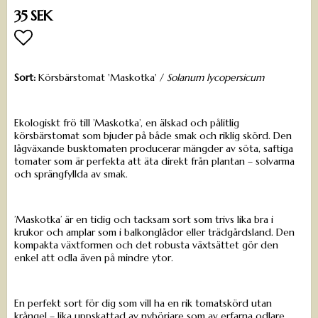
35 SEK
Lägg till i favoritlistan
Sort:
Körsbärstomat 'Maskotka' /
Solanum lycopersicum
Ekologiskt frö till ’Maskotka’, en älskad och pålitlig
körsbärstomat som bjuder på både smak och riklig skörd. Den
lågväxande busktomaten producerar mängder av söta, saftiga
tomater som är perfekta att äta direkt från plantan – solvarma
och sprängfyllda av smak.
’Maskotka’ är en tidig och tacksam sort som trivs lika bra i
krukor och amplar som i balkonglådor eller trädgårdsland. Den
kompakta växtformen och det robusta växtsättet gör den
enkel att odla även på mindre ytor.
En perfekt sort för dig som vill ha en rik tomatskörd utan
krångel – lika uppskattad av nybörjare som av erfarna odlare.