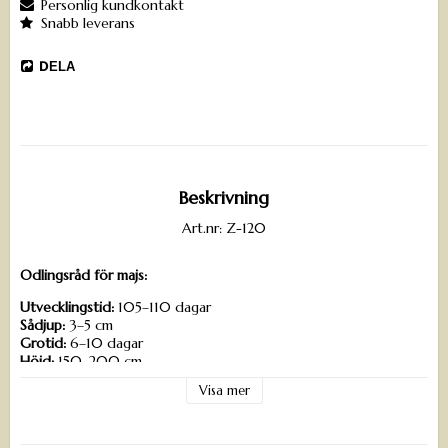
Personlig kundkontakt
Snabb leverans
DELA
Beskrivning
Art.nr: Z-120
Odlingsråd för majs:
Utvecklingstid:
105–110 dagar
Sådjup:
3–5 cm
Grotid:
6–10 dagar
Höjd:
150–200 cm
Radavstånd:
70–100 cm
Visa mer
Plantavstånd:
25 cm
Växtläge:
sol
Såperiod:
mars–juni