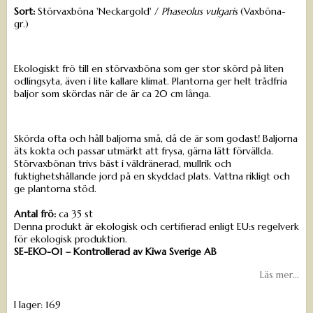
Sort:
Störvaxböna 'Neckargold' /
Phaseolus vulgaris
(Vaxböna-
gr.)
Ekologiskt frö till en störvaxböna som ger stor skörd på liten
odlingsyta, även i lite kallare klimat. Plantorna ger helt trådfria
baljor som skördas när de är ca 20 cm långa.
Skörda ofta och håll baljorna små, då de är som godast! Baljorna
äts kokta och passar utmärkt att frysa, gärna lätt förvällda.
Störvaxbönan trivs bäst i väldränerad, mullrik och
fuktighetshållande jord på en skyddad plats. Vattna rikligt och
ge plantorna stöd.
Antal frö:
ca 35 st
Denna produkt är ekologisk och certifierad enligt EU:s regelverk
för ekologisk produktion.
SE-EKO-01 – Kontrollerad av Kiwa Sverige AB
Läs mer...
I lager: 169