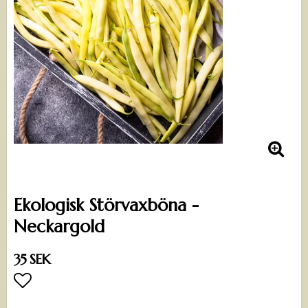
Ekologisk Störvaxböna -
Neckargold
35 SEK
Lägg till i favoritlistan