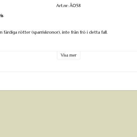
Art.nr: Å058
is
n färdiga rötter (sparriskronor), inte från frö i detta fall.
torna på våren, från apr–jun när jorden reder sig. Gräv en planteringsf
t rötterna ska kunna bredas ut som en solfjäder. Placera plantan med k
Visa mer
 ca 6–8 cm jord. Fyll sedan på med mer jord successivt under sommaren t
n per löpmeter. Radavstånd 1,2-1,5m.
tera rötterna direkt efter leverans, förvara plantorna svalt och mörkt 
a lite fuktig jord eller torv över rötterna. Vid behov kan rötterna blöt
 plantering.
 ett soligt och öppet läge. Redan halvskugga ger sämre skörd. Jorden ska
na sandblandad så att rötterna kan utvecklas ordentligt. Förbered gä
gräs och blanda in kompost eller välbrunnen gödsel.
n början – sparris vill stå kvar länge och bör inte flyttas. Undvik också a
vuxit.