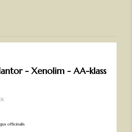
lantor - Xenolim - AA-klass
EK
n
gus officinalis