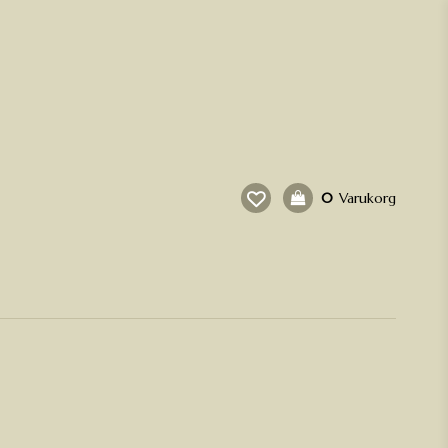
0
Varukorg
Din varukorg är tom