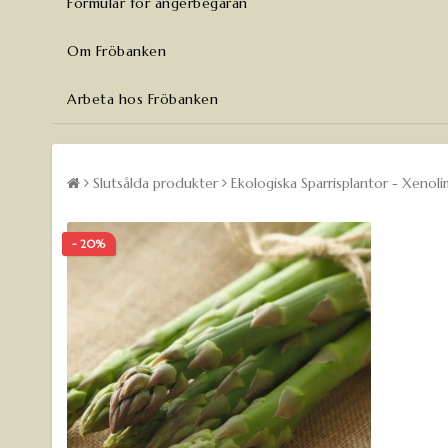
Formulär för ångerbegäran
Om Fröbanken
Arbeta hos Fröbanken
Slutsålda produkter
Ekologiska Sparrisplantor - Xenoli
- 20%