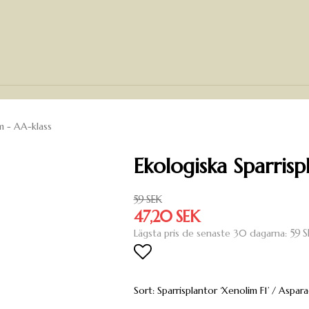
m - AA-klass
Ekologiska Sparrisp
59 SEK
47,20 SEK
59 S
Lägsta pris de senaste 30 dagarna
Lägg till i favoritlista
Sort: Sparrisplantor ‘Xenolim F1’ / Aspara