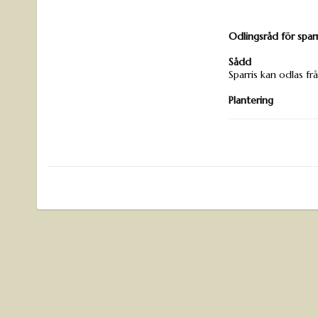
Odlingsråd för sparr
Sådd
Sparris kan odlas frå
Plantering
Plantera sparrisplan
och bred nog för at
mitten och täck med
Plantera 4-5 stycke
Om du inte kan plan
plastpåse. Lägg gärn
ljummet vatten före
Läge & jord
Sparris trivs bäst i
väldränerad och gär
genom att ta bort o
Bestäm växtplats frå
där sparris tidigare 