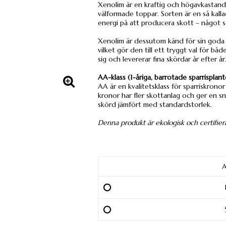
Xenolim är en kraftig och högavkastande
välformade toppar. Sorten är en så kalla
energi på att producera skott – något so
Xenolim är dessutom känd för sin goda m
vilket gör den till ett tryggt val för bå
sig och levererar fina skördar år efter år
AA-klass (1-åriga, barrotade sparrisplant
AA är en kvalitetsklass för sparriskronor
kronor har fler skottanlag och ger en sna
skörd jämfört med standardstorlek.
Denna produkt är ekologisk och certifiera
A