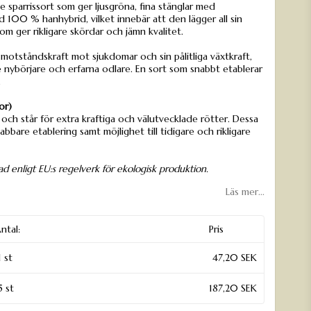
 sparrissort som ger ljusgröna, fina stänglar med
d 100 % hanhybrid, vilket innebär att den lägger all sin
m ger rikligare skördar och jämn kvalitet.
otståndskraft mot sjukdomar och sin pålitliga växtkraft,
de nybörjare och erfarna odlare. En sort som snabbt etablerar
.
or)
 och står för extra kraftiga och välutvecklade rötter. Dessa
bbare etablering samt möjlighet till tidigare och rikligare
d enligt EU:s regelverk för ekologisk produktion.
Läs mer...
ntal:
Pris
1 st
47,20 SEK
5 st
187,20 SEK