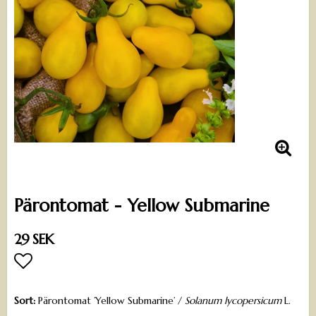
Pärontomat - Yellow Submarine
29 SEK
Lägg till i favoritlistan
Sort:
Pärontomat ’Yellow Submarine’ /
Solanum lycopersicum
L.