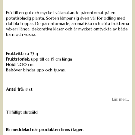
Frö till en gul och mycket välsmakande pärontomat på en
potatisbladig planta. Sorten lämpar sig även väl för odling med
dubbla toppar. De päronformade, aromatiska och söta frukterna
växer i långa, dekorativa klasar och är mycket omtyckta av både
barn och vuxna.
Fruktvikt:
ca 25 g
Fruktstorlek:
upp till ca 15 cm långa
Höjd:
200 cm
Behöver bindas upp och tjuvas.
Antal frö:
8 st
Läs mer...
Tillfälligt slutsåld
Bli meddelad när produkten finns i lager.