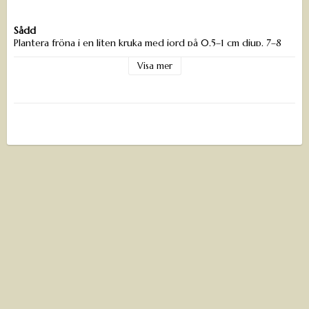
Sådd
Plantera fröna i en liten kruka med jord på 0,5–1 cm djup, 7–8
veckor innan utplantering.
Visa mer
Så i februari–mars för plantor till kallväxthus och i mars–april för
frilandstomater.
Optimal temperatur för groning är 22–26°C.
Efter groning placeras plantorna ljust och luftigt, gärna i ett rum
som håller omkring 18°C.
När plantorna fått några riktiga blad planteras de om i krukor.
Temperaturen kan därefter sänkas något för att förbereda dem
inför utplantering.
Utplantering
Avhärda plantorna genom att vänja dem vid att stå ute dagtid
och ta in dem på kvällen.
Plantera inte ut förrän risken för nattfrost är helt förbi och
nattemperaturen är över 7°C.
Plantera tomatplantorna något djupare än de stått i krukorna
och se till att de aldrig torkar ut.
Tomater bildar gärna rötter längs stjälken om den hamnar under
jord, så större plantor kan planteras liggande med endast