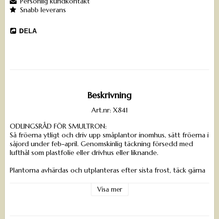
Personlig kundkontakt
Snabb leverans
DELA
Beskrivning
Art.nr: X841
ODLINGSRÅD FÖR SMULTRON:
Så fröerna ytligt och driv upp småplantor inomhus, sätt fröerna i
såjord under feb-april. Genomskinlig täckning försedd med
lufthål som plastfolie eller drivhus eller liknande.
Plantorna avhärdas och utplanteras efter sista frost, täck gärna
med fiberduk mot stark sol som kan skada de små bladen.
Fröerna kan även direktsås på friland i maj-juni. Vattna jorden
Visa mer
innan sådd och håll fuktigt till fröerna gror.
Bären skördas efterhand under hela säsongen.