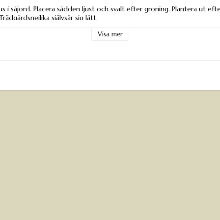
s i såjord. Placera sådden ljust och svalt efter groning. Plantera ut ef
Trädgårdsnejlika självsår sig lätt.
Visa mer
r
m
ation