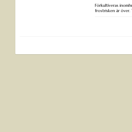
Förkultiveras inomhu
frostrisken är över. 
Sådjup:
0,2 cm
Grotid:
10–30 daga
Höjd:
60 cm
Radavstånd:
30 cm
Plantavstånd:
20 c
Växtläge:
sol
Såperiod:
feb–apr
Blomperiod:
jul–sep
Årighet:
ettårig
Engelskt namn:
Carn