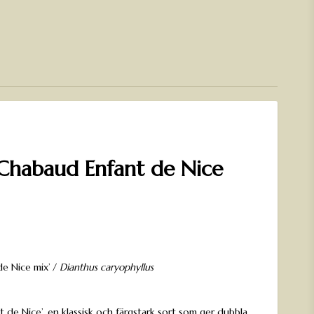
 Chabaud Enfant de Nice
n
e Nice mix’ /
Dianthus caryophyllus
t de Nice’, en klassisk och färgstark sort som ger dubbla