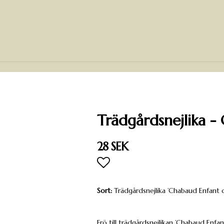
Trädgårdsnejlika -
28 SEK
Lägg till i favoritlista
Sort:
Trädgårdsnejlika ’Chabaud Enfant d
Frö till trädgårdsnejlikan ’Chabaud Enfan