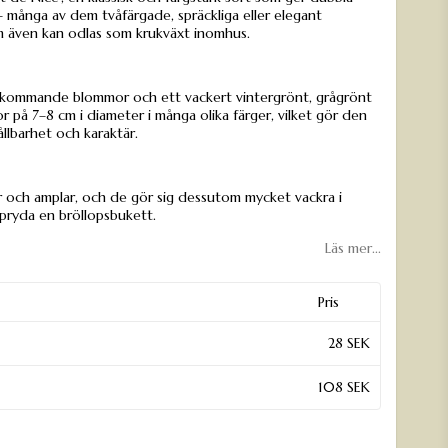
 – många av dem tvåfärgade, spräckliga eller elegant
m även kan odlas som krukväxt inomhus.
terkommande blommor och ett vackert vintergrönt, grågrönt
r på 7–8 cm i diameter i många olika färger, vilket gör den
llbarhet och karaktär.
dor och amplar, och de gör sig dessutom mycket vackra i
pryda en bröllopsbukett.
Läs mer...
Pris
28 SEK
108 SEK