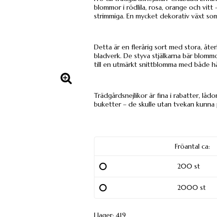
blommor i rödlila, rosa, orange och vitt
strimmiga. En mycket dekorativ växt so
Detta är en flerårig sort med stora, å
bladverk. De styva stjälkarna bär blommo
till en utmärkt snittblomma med både hå
Trädgårdsnejlikor är fina i rabatter, lå
buketter – de skulle utan tvekan kunna 
Fröantal ca:
200 st
2000 st
I lager: 419